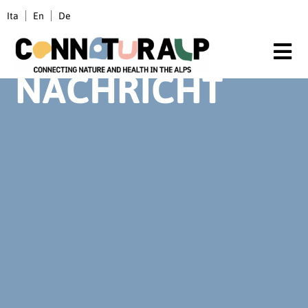
Inhalt
Zum
springen
Ita
En
De
Inhalt
springen
NACHRICHT