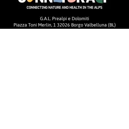
G.A.L. Prealpi e Dolomiti
Piazza Toni Merlin, 1 32026 Borgo Valbelluna (BL)
progetti@galprealpi.it
Ita
En
De
Cookie Policy
Privacy Policy
Credits