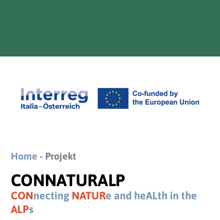
Home
-
Projekt
CONNATURALP
CON
necting
NATUR
e and heALth in the
ALP
s