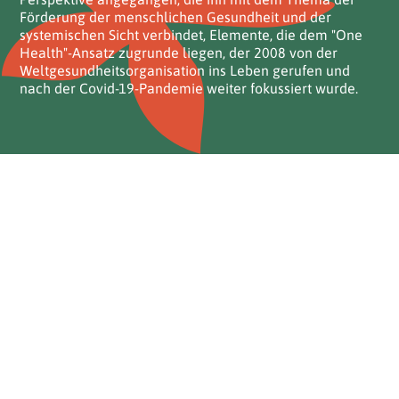
Förderung der menschlichen Gesundheit und der
systemischen Sicht verbindet, Elemente, die dem "One
Health"-Ansatz zugrunde liegen, der 2008 von der
Weltgesundheitsorganisation ins Leben gerufen und
nach der Covid-19-Pandemie weiter fokussiert wurde.
MULTIDISZIPLINÄRE UND
GRENZÜBERSCHREITENDE
PARTNERSCHAFT
Multidisziplinäre und grenzüberschreitende
Partnerschaft Das Herzstück des Projekts ist eine
innovative Zusammenarbeit, die geografische und
disziplinäre Grenzen überschreitet. Italienische und
österreichische Partner aus verschiedenen Bereichen -
von der wissenschaftlichen Forschung bis zur