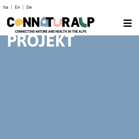
Inhalt
Zum
springen
Ita
En
De
Inhalt
springen
PROJEKT